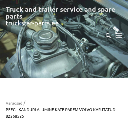
Truck and trailer service and spare
part
s
truckstar-parts.ee
/
Varuosad
PEEGLIKANDURI ALUMINE KATE PAREM VOLVO KASUTATUD
82268525