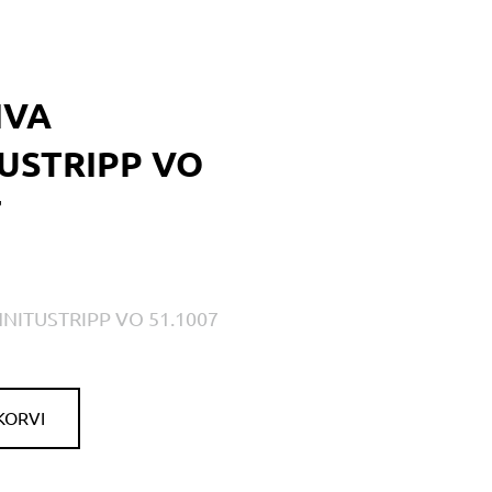
IVA
USTRIPP VO
7
NNITUSTRIPP VO 51.1007
KORVI