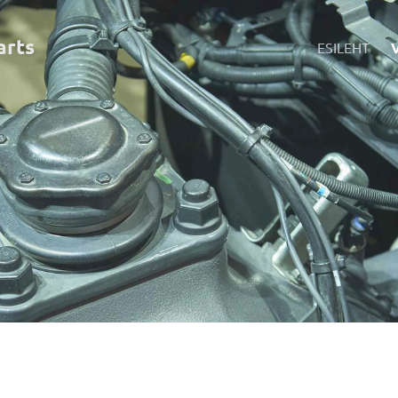
art
s
ESILEHT