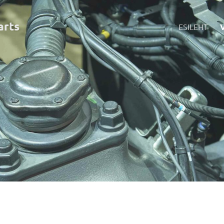
art
s
ESILEHT