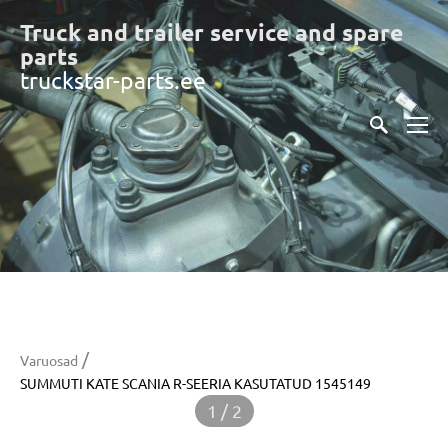
Truck and trailer service and spare
part
s
truckstar-parts.ee
/
Varuosad
SUMMUTI KATE SCANIA R-SEERIA KASUTATUD 1545149
1 / 2