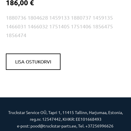
186,00 €
1880736 1804628 1459133 1880737 1459135
1466031 1466032 1751405 1751406 1856475
1856474
LISA OSTUKORVI
Truckstar Service OÜ, Tapri 1, 11415 Tallinn, Harjumaa, Estonia,
reg.nr. 12547442, KMKR: EE101668493
e-post: pood@truckstar-parts.ee, Tel. +37256996626