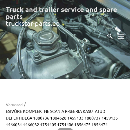
Truck and trailer service and spare
part
s
truckstar-parts.ee
/
Varuosad
ESIVÕRE KOMPLEKTNE SCANIA R-SEERIA KASUTATUD
DEFEKTIDEGA 1880736 1804628 1459133 1880737 1459135
1466031 1466032 1751405 1751406 1856475 1856474