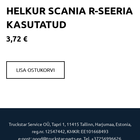
HELKUR SCANIA R-SEERIA
KASUTATUD
3,72 €
LISA OSTUKORVI
Truckstar Service OÜ, Tapri 1, 11415 Tallinn, Harjumaa, Estonia,
reg.nr. 12547442, KMKR: EE101668493
e-post: pood@truckstar-parts.ee, Tel. +37256996626