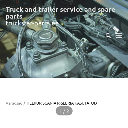
Truck and trailer service and spare
part
s
truckstar-parts.ee
/
Varuosad
HELKUR SCANIA R-SEERIA KASUTATUD
1 / 2