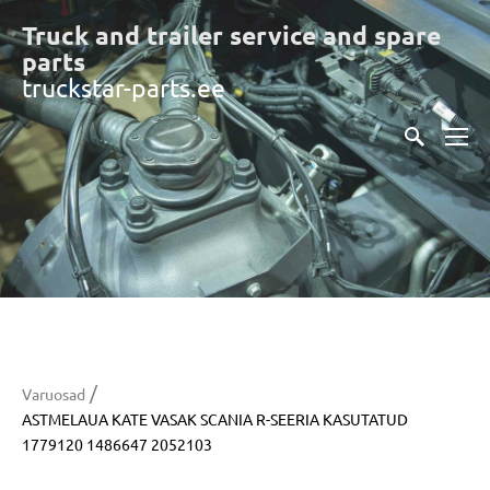
Truck and trailer service and spare
part
s
truckstar-parts.ee
/
Varuosad
ASTMELAUA KATE VASAK SCANIA R-SEERIA KASUTATUD
1779120 1486647 2052103