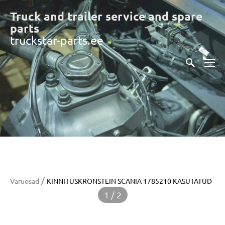
Truck and trailer service and spare
part
s
truckstar-parts.ee
/
Varuosad
KINNITUSKRONSTEIN SCANIA 1785210 KASUTATUD
1 / 2