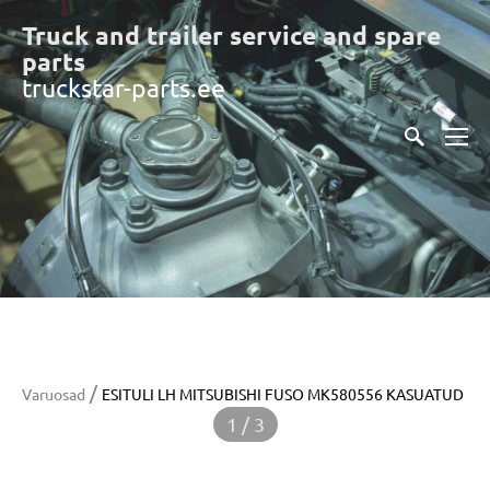
Truck and trailer service and spare
part
s
truckstar-parts.ee
/
Varuosad
ESITULI LH MITSUBISHI FUSO MK580556 KASUATUD
1 / 3