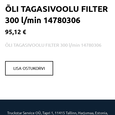
ÕLI TAGASIVOOLU FILTER
300 l/min 14780306
95,12 €
ÕLI TAGASIVOOLU FILTER 300 l/min 14780306
LISA OSTUKORVI
Truckstar Service OÜ, Tapri 1, 11415 Tallinn, Harjumaa, Estonia,