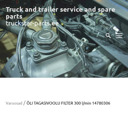
Truck and trailer service and spare
part
s
truckstar-parts.ee
/
Varuosad
ÕLI TAGASIVOOLU FILTER 300 l/min 14780306