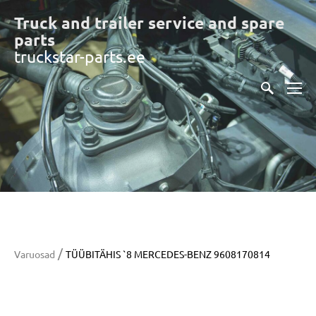
Truck and trailer service and spare
part
s
truckstar-parts.ee
/
Varuosad
TÜÜBITÄHIS `8 MERCEDES-BENZ 9608170814