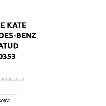
E KATE
DES-BENZ
ATUD
0353
A9618850353
KORVI