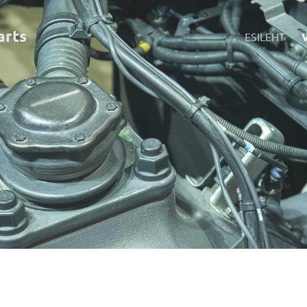
art
s
ESILEHT