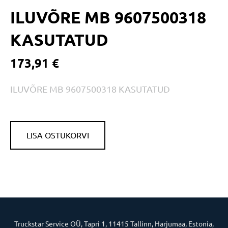
ILUVÕRE MB 9607500318
KASUTATUD
173,91 €
ILUVÕRE MB 9607500318 KASUTATUD
LISA OSTUKORVI
Truckstar Service OÜ, Tapri 1, 11415 Tallinn, Harjumaa, Estonia,