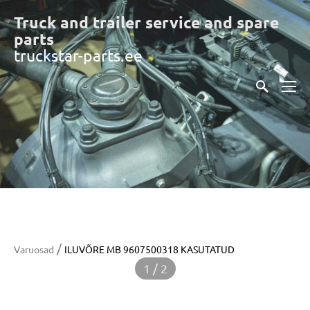
Truck and trailer service and spare
part
s
truckstar-parts.ee
/
Varuosad
ILUVÕRE MB 9607500318 KASUTATUD
1 / 2