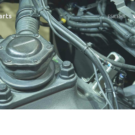
art
s
ESILEHT