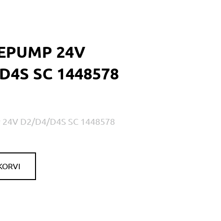
EPUMP 24V
D4S SC 1448578
24V D2/D4/D4S SC 1448578
KORVI