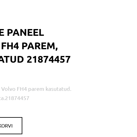
E PANEEL
FH4 PAREM,
ATUD 21874457
l Volvo FH4 parem kasutatud.
ta.21874457
KORVI