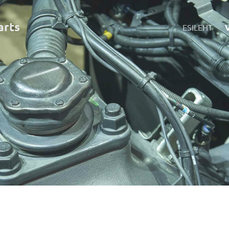
art
s
ESILEHT