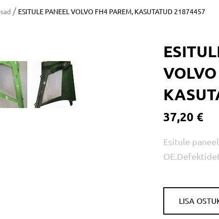
/
osad
ESITULE PANEEL VOLVO FH4 PAREM, KASUTATUD 21874457
ESITUL
VOLVO 
KASUT
37,20 €
Esitule panee
OE.Defektide
LISA OSTU