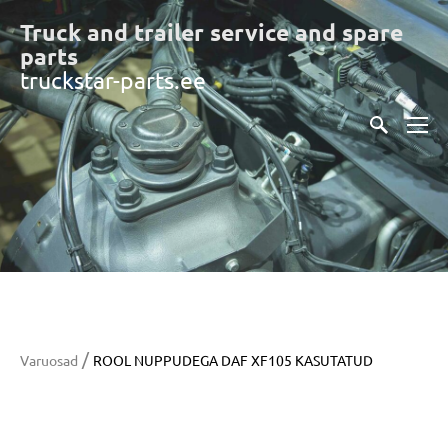
Truck and trailer service and spare
part
s
truckstar-parts.ee
/
Varuosad
ROOL NUPPUDEGA DAF XF105 KASUTATUD