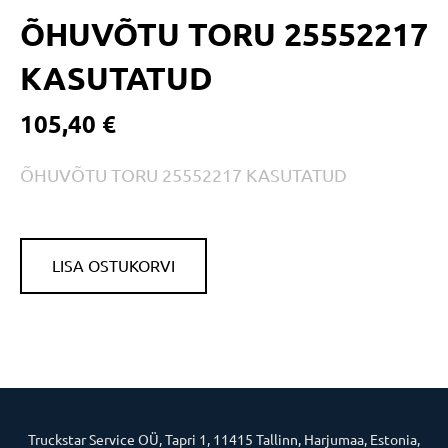
ÕHUVÕTU TORU 25552217
KASUTATUD
105,40 €
ÕHUVÕTU TORU 25552217 KASUTATUD
LISA OSTUKORVI
Truckstar Service OÜ, Tapri 1, 11415 Tallinn, Harjumaa, Estonia,