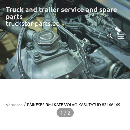
Truck and trailer service and spare
part
s
truckstar-parts.ee
/
Varuosad
PÄIKESESIRMI KATE VOLVO KASUTATUD 82166469
1 / 2