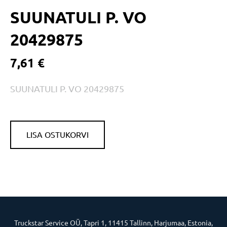
SUUNATULI P. VO
20429875
7,61 €
SUUNATULI P. VO 20429875
LISA OSTUKORVI
Truckstar Service OÜ, Tapri 1, 11415 Tallinn, Harjumaa, Estonia,