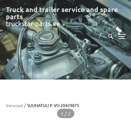
Truck and trailer service and spare
part
s
truckstar-parts.ee
/
Varuosad
SUUNATULI P. VO 20429875
1 / 2