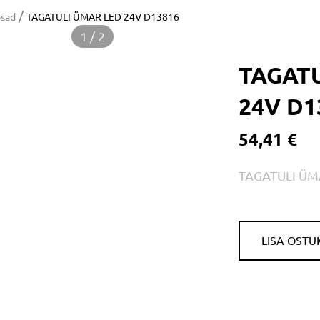
/
osad
TAGATULI ÜMAR LED 24V D13816
1 / 2
TAGAT
24V D1
54,41 €
TAGATULI ÜM
LISA OSTU