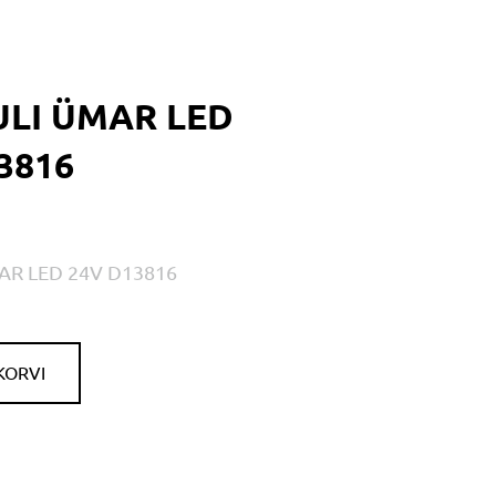
ULI ÜMAR LED
3816
AR LED 24V D13816
KORVI