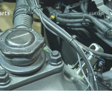
art
s
ESILEHT