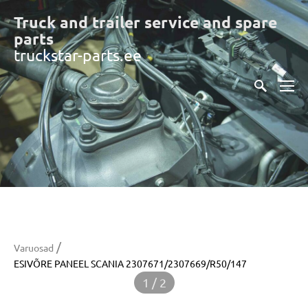
Truck and trailer service and spare
part
s
truckstar-parts.ee
/
Varuosad
ESIVÕRE PANEEL SCANIA 2307671/2307669/R50/147
1 / 2