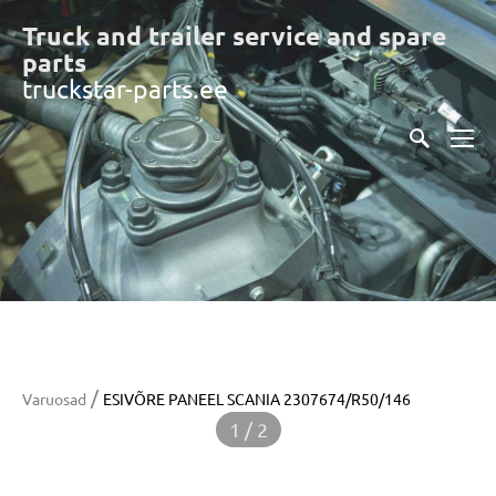
Truck and trailer service and spare
part
s
truckstar-parts.ee
/
Varuosad
ESIVÕRE PANEEL SCANIA 2307674/R50/146
1 / 2