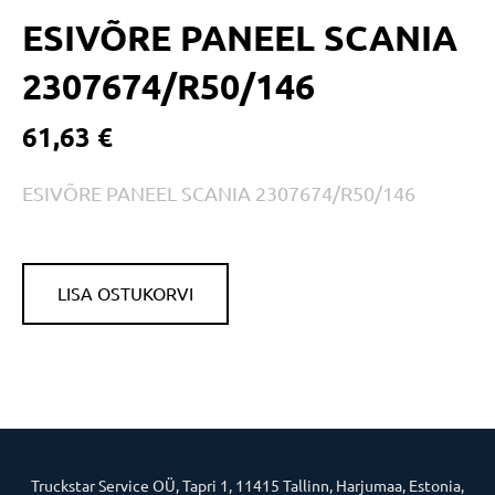
ESIVÕRE PANEEL SCANIA
2307674/R50/146
61,63 €
ESIVÕRE PANEEL SCANIA 2307674/R50/146
LISA OSTUKORVI
Truckstar Service OÜ, Tapri 1, 11415 Tallinn, Harjumaa, Estonia,