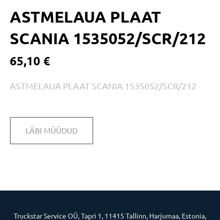
ASTMELAUA PLAAT
SCANIA 1535052/SCR/212
65,10 €
ASTMELAUA PLAAT SCANIA 1535052/SCR/212
LÄBI MÜÜDUD
Truckstar Service OÜ, Tapri 1, 11415 Tallinn, Harjumaa, Estonia,