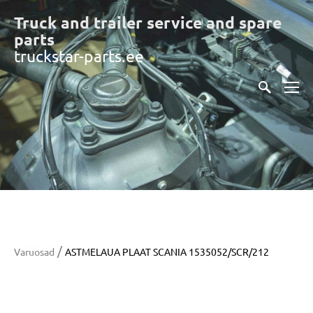
Truck and trailer service and spare
part
s
truckstar-parts.ee
/
Varuosad
ASTMELAUA PLAAT SCANIA 1535052/SCR/212