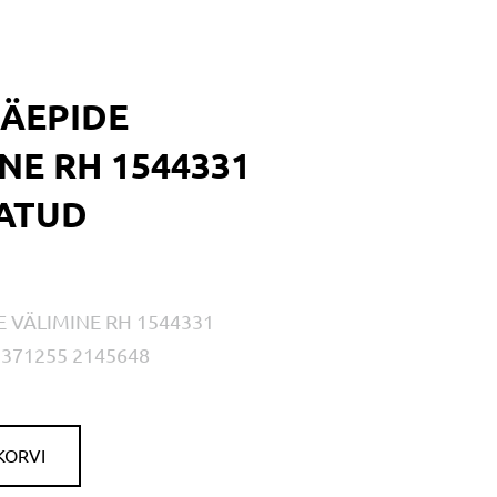
KÄEPIDE
NE RH 1544331
ATUD
E VÄLIMINE RH 1544331
371255 2145648
KORVI