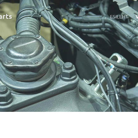
art
s
ESILEHT