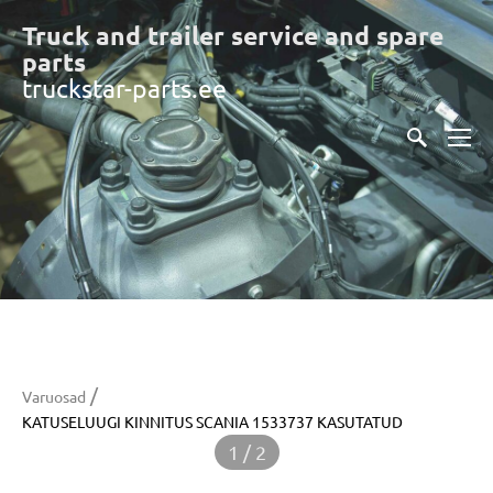
Truck and trailer service and spare
part
s
truckstar-parts.ee
/
Varuosad
KATUSELUUGI KINNITUS SCANIA 1533737 KASUTATUD
1 / 2