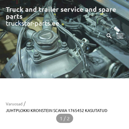
Truck and trailer service and spare
part
s
truckstar-parts.ee
/
Varuosad
JUHTPLOKKI KRONSTEIN SCANIA 1765452 KASUTATUD
1 / 2