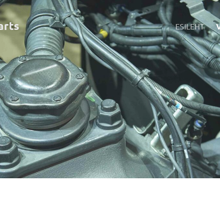
art
s
ESILEHT