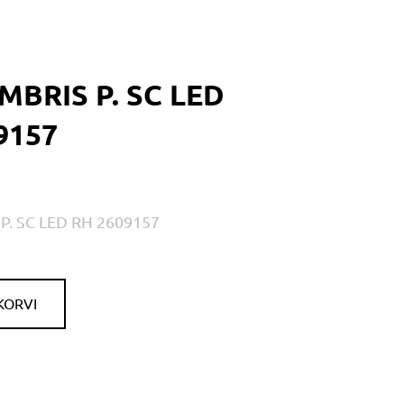
MBRIS P. SC LED
9157
P. SC LED RH 2609157
KORVI