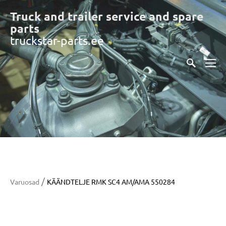
Truck and trailer service and spare
part
s
truckstar-parts.ee
/
Varuosad
KÄÄNDTELJE RMK SC4 AM/AMA 550284