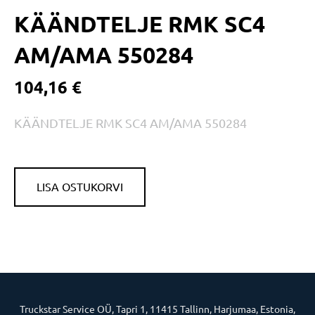
KÄÄNDTELJE RMK SC4
AM/AMA 550284
104,16 €
KÄÄNDTELJE RMK SC4 AM/AMA 550284
LISA OSTUKORVI
Truckstar Service OÜ, Tapri 1, 11415 Tallinn, Harjumaa, Estonia,