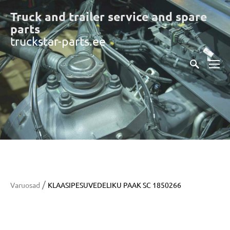
Truck and trailer service and spare
part
s
truckstar-parts.ee
/
Varuosad
KLAASIPESUVEDELIKU PAAK SC 1850266