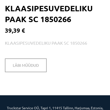
KLAASIPESUVEDELIKU
PAAK SC 1850266
39,39 €
KLAASIPESUVEDELIKU PAAK SC 1850266
LÄBI MÜÜDUD
Truckstar Service OÜ, Tapri 1, 11415 Tallinn, Harjumaa, Estonia,