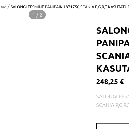
/
osad
SALONGI EESMINE PANIPAIK 1871750 SCANIA P,G,R,T KASUTATU
1 / 2
SALON
PANIPA
SCANIA
KASUT
248,25 €
SALONGI EES
SCANIA P,G,R