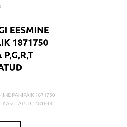
D
GI EESMINE
IK 1871750
 P,G,R,T
ATUD
MINE PANIPAIK 1871750
,T KASUTATUD 1481648