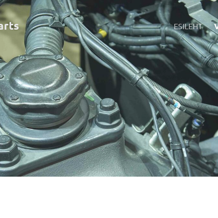
art
s
ESILEHT