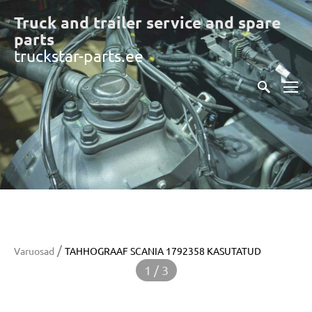
Truck and trailer service and spare
part
s
truckstar-parts.ee
/
Varuosad
TAHHOGRAAF SCANIA 1792358 KASUTATUD
1 / 3