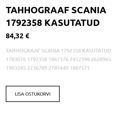
TAHHOGRAAF SCANIA
1792358 KASUTATUD
84,32 €
TAHHOGRAAF SCANIA 1792358 KASUTATUD
1783076 1792358 1867376 2412396 2628965
1903245 2236789 2785440 1887571
LISA OSTUKORVI