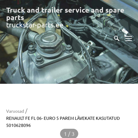
Truck and trailer service and spare
part
s
truckstar-parts.ee
/
Varuosad
RENAULT FE FL 06- EURO 5 PAREM LÄVEKATE KASUTATUD
5010628096
1 / 3