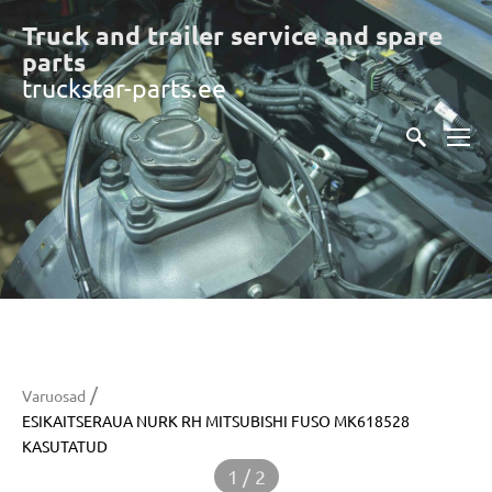
Truck and trailer service and spare
part
s
truckstar-parts.ee
/
Varuosad
ESIKAITSERAUA NURK RH MITSUBISHI FUSO MK618528
KASUTATUD
1 / 2