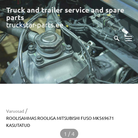
Truck and trailer service and spare
part
s
truckstar-parts.ee
/
Varuosad
ROOLISAMMAS ROOLIGA MITSUBISHI FUSO MK569671
KASUTATUD
1 / 4