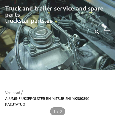
Truck and trailer service and spare
part
s
truckstar-parts.ee
/
Varuosad
ALUMINE UKSEPOLSTER RH MITSUBISHI MK580890
KASUTATUD
1 / 2