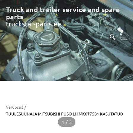
Truck and trailer service and spare
part
s
truckstar-parts.ee
/
Varuosad
TUULESUUNAJA MITSUBISHI FUSO LH MK677581 KASUTATUD
1 / 3