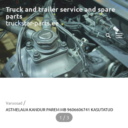
Truck and trailer service and spare
part
s
truckstar-parts.ee
/
Varuosad
ASTMELAUA KANDUR PAREM MB 9606606741 KASUTATUD
1 / 3