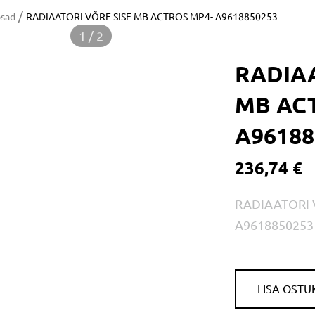
/
osad
RADIAATORI VÕRE SISE MB ACTROS MP4- A9618850253
1 / 2
RADIAA
MB AC
A96188
236,74 €
RADIAATORI 
A9618850253
LISA OSTU