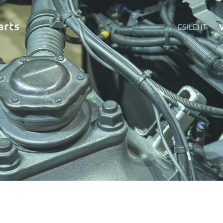
art
s
ESILEHT