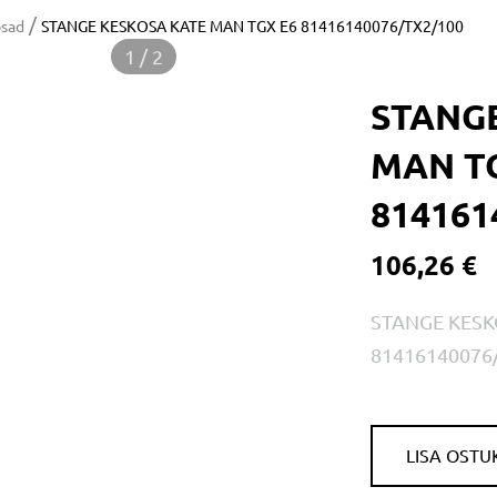
/
osad
STANGE KESKOSA KATE MAN TGX E6 81416140076/TX2/100
1 / 2
STANG
MAN T
814161
106,26 €
STANGE KESK
81416140076
LISA OSTU