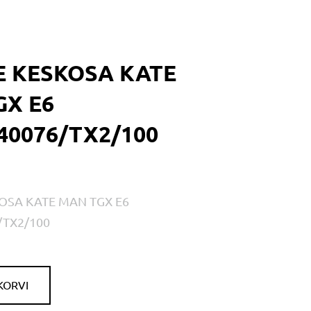
E KESKOSA KATE
GX E6
40076/TX2/100
OSA KATE MAN TGX E6
/TX2/100
KORVI