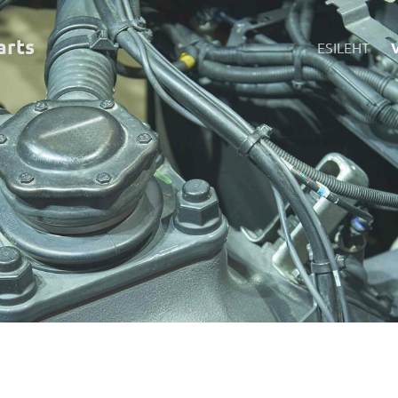
art
s
ESILEHT