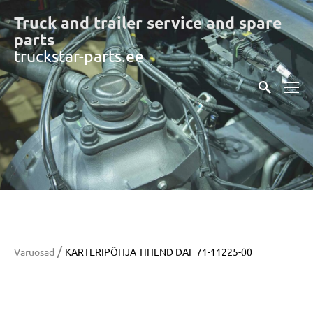
Truck and trailer service and spare
part
s
truckstar-parts.ee
/
Varuosad
KARTERIPÕHJA TIHEND DAF 71-11225-00