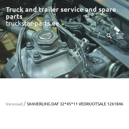
Truck and trailer service and spare
part
s
truckstar-parts.ee
/
Varuosad
SIMMERLING DAF 32*45*11 VEDRUOTSALE 1261846