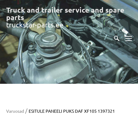
Truck and trailer service and spare
part
s
truckstar-parts.ee
/
Varuosad
ESITULE PANEELI PUKS DAF XF105 1397321