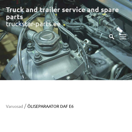
Truck and trailer service and spare
part
s
truckstar-parts.ee
/
Varuosad
ÕLISEPARAATOR DAF E6