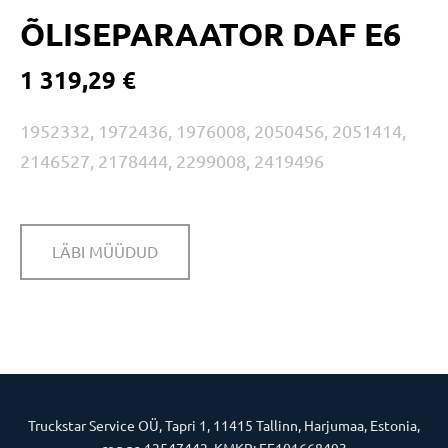
ÕLISEPARAATOR DAF E6
1 319,29 €
1952332, 1972436, 1976008, 2050456, 2051414,
2146527, 2178444, 2299008, 2419496
LÄBI MÜÜDUD
Truckstar Service OÜ, Tapri 1, 11415 Tallinn, Harjumaa, Estonia,